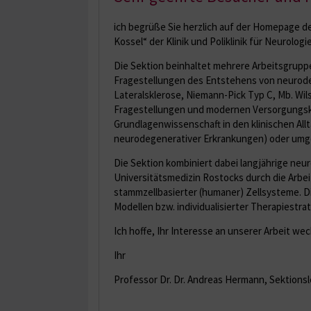
ich begrüße Sie herzlich auf der Homepage d
Kossel“ der Klinik und Poliklinik für Neurolog
Die Sektion beinhaltet mehrere Arbeitsgruppe
Fragestellungen des Entstehens von neurod
Lateralsklerose, Niemann-Pick Typ C, Mb. Wil
Fragestellungen und modernen Versorgungsk
Grundlagenwissenschaft in den klinischen Allt
neurodegenerativer Erkrankungen) oder umg
Die Sektion kombiniert dabei langjährige neu
Universitätsmedizin Rostocks durch die Arbe
stammzellbasierter (humaner) Zellsysteme. Di
Modellen bzw. individualisierter Therapiestr
Ich hoffe, Ihr Interesse an unserer Arbeit we
Ihr
Professor Dr. Dr. Andreas Hermann, Sektionsl