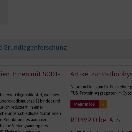
nd Grundlagenforschung
tientInnen mit SOD1-
Artikel zur Pathophy
Neuer Artikel zum Einfluss einer
FUS-Protein-Aggregaten im Cyto
ntisense-Oligonukleotid, welches
peroxiddismutase 1) bindet und
Mehr Infos
lich reduziert. In einer
che unterschiedliche Mutationen
RELYVRIO bei ALS
ine Reduktion des axonalen
h eine Verlangsamung des
S-Skala wie auch eine