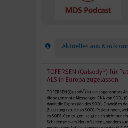
Aktuelles aus Klinik u
TOFERSEN (Qalsody®) für Pa
ALS in Europa zugelassen
®
TOFERSEN (Qalsody
) ist ein sogenanntes A
die sogenannte Messenger-RNA von SOD1 (Su
damit die Expression des SOD1-Einweißes deut
Zulassungsstudie an SOD1-PatientInnen, wel
im SOD1-Gen trugen, zeigte sich nicht nur e
Schadensmakers Neurofilament, sondern auc
motorischen Abfalls, gemessen an der ALS-FR