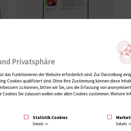
Spenden
und Privatsphäre
Durch Ihre Spende helfen Sie aktiv und geben
ür das Funktionieren der Website erforderlich sind.
Zur Darstellung eini
Menschen mit neurodegenerativen
ting-Cookies qualifiziert sind. Ohne Ihre Zustimmung können diese Inhal
Erkrankung Mut zur Zukunft - einer Zukunft, in
erbessern zu können, bitten wir Sie, uns die Erfassung von anonymisie
der hoffentlich die eine oder andere
 Cookies Sie zulassen wollen oder allen Cookies zustimmen. Weitere Inf
neurodegenerative Erkrankung eines Tages
heilbar sein wird.
Spendenkonto
Statistik Cookies
Market
Details
Details