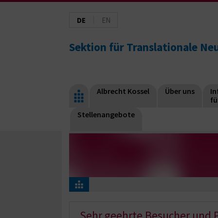
|
DE
EN
Sektion für Translationale N
Albrecht Kossel
Über uns
I
fü
Stellenangebote
Sehr geehrte Besucher und 