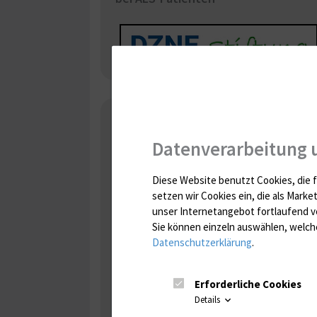
11th ALS and MND Research
Meeting (FILSLAN JR 11)
Datenverarbeitung 
Elevated Type I Interferon Signaling Is a
Diese Website benutzt Cookies, die f
Shared Feature of Genetic ALS and Is
setzen wir Cookies ein, die als Marke
Attenuated by JAK Inhibition in FUS-Mutant
unser Internetangebot fortlaufend v
iPSC-Derived Motor Neurons
Sie können einzeln auswählen, welche
Datenschutzerklärung
.
Erforderliche Cookies
Details