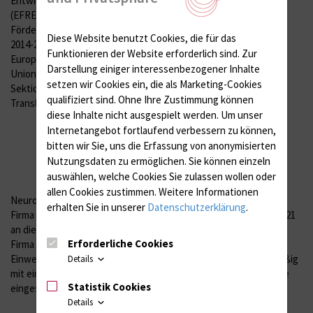
Entwicklung
(EFRE)
Abbildung 1: A,
Standautoklav am
Förderperiode
Standort (Haus 4132
Diese Website benutzt Cookies, die für das
Raum 1.021) in der
2014-2020 der
Sektion für
Funktionieren der Website erforderlich sind.
Zur
Europäischen
Translationale
Darstellung einiger interessenbezogener Inhalte
Neurodegeneration
Union erhielt die
„Albrecht Kossel“.
setzen wir Cookies ein, die als Marketing-Cookies
Sektion für
qualifiziert sind. Ohne Ihre Zustimmung können
Translationale
diese Inhalte nicht ausgespielt werden.
Um unser
Internetangebot fortlaufend verbessern zu können,
bitten wir Sie, uns die Erfassung von anonymisierten
Nutzungsdaten zu ermöglichen.
Sie können einzeln
auswählen, welche Cookies Sie zulassen wollen oder
allen Cookies zustimmen. Weitere Informationen
Neurodegeneration „Albrecht Kossel“ einen Standautoklav der
erhalten Sie in unserer
Datenschutzerklärung
.
Firma der Firma Systec (GHS-20-0046). Dieser wurde am 14.07.2021
an die Sektion geliefert. Am 07.10.2021 wurde das Gerät von der
Erforderliche Cookies
Firma Systec in Betrieb genommen und es erfolgte eine
Einweisung vor Ort. Seit dem Eintreffen wird das Gerät regelmäßig
Details
mit einer durchschnittlichen Nutzungsdauer von ca. 20 h/Woche
Statistik Cookies
eingesetzt:
Details