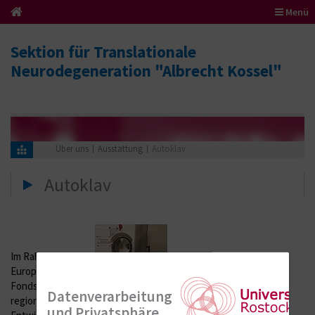
Menü
Sektion für Translationale
Neurodegeneration "Albrecht Kossel"
Über uns
Ausstattung
Autoklav
Autoklav
Im Rahmen des
Europäischer
Fonds für
Datenverarbeitung
regionale
und Privatsphäre