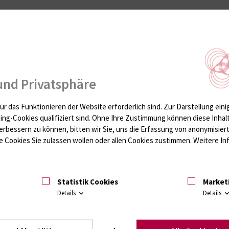
ryScan wurde
en (FKZ:
ktion für
s wurden
n stationäre
zlichen
und Privatsphäre
, Online
Abbildung 1: LSM 900 mit AiryScan zur Aufnahme von
sspektrum
Fluoreszenzmarkierten Stoffen, Zellen und Zellkompartimenten in
ür das Funktionieren der Website erforderlich sind.
Zur Darstellung eini
einem Auflösungsbereich von sogar unter 200 nm. Das Gerät befindet
sich in der Sektion für Translationale Neurodegeneration "Albrecht
ting-Cookies qualifiziert sind. Ohne Ihre Zustimmung können diese Inhal
de und das
Kossel" der Klinik und Poliklinik für Neurologie am Standort
erbessern zu können, bitten wir Sie, uns die Erfassung von anonymisie
Gehlsdorf der Universitätsmedizin Rostock.
 Cookies Sie zulassen wollen oder allen Cookies zustimmen. Weitere Inf
nten
ie adäquate
ass@med.uni-
Statistik Cookies
Market
dliche
Details
Details
h die
Figure: Lebendzellmikroskopische Darstellung des
mitochondrialen Membranpotentials in einzelnen Cristae von
Mitochondrien. Zellen wurden lebend gefärtb mit A)