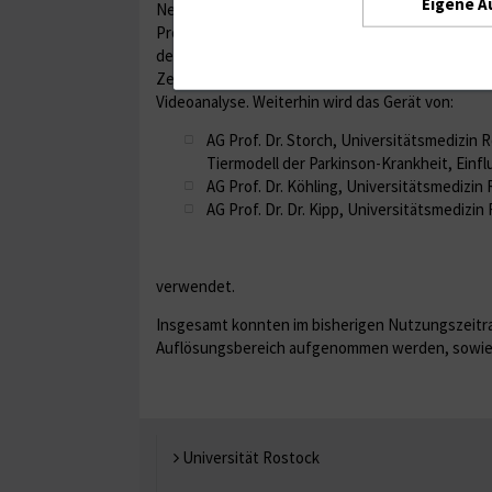
Eigene A
Neurodegeneration "Albrecht Kossel" (AG PD Dr.
Prof. Dr. Dr. Hermann, AG Dr. Lukas, AG PD Dr. Luo
der Erforschung von Proteinfehlfaltung, Synapt
Zellorganellmorphologie/-funktion inkl. phänoty
Videoanalyse. Weiterhin wird das Gerät von:
AG Prof. Dr. Storch, Universitätsmedizin R
Tiermodell der Parkinson-Krankheit, Einf
AG Prof. Dr. Köhling, Universitätsmedizin
AG Prof. Dr. Dr. Kipp, Universitätsmedizin
verwendet.
Insgesamt konnten im bisherigen Nutzungszeitra
Auflösungsbereich aufgenommen werden, sowie 
Universität Rostock