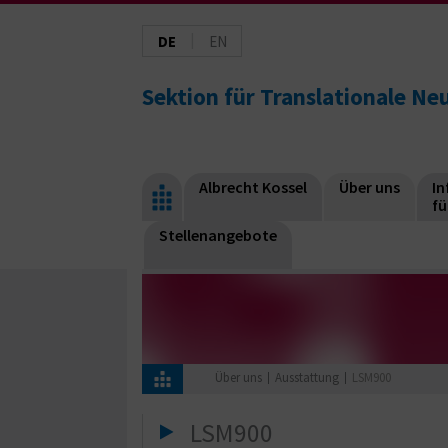
|
DE
EN
Sektion für Translationale N
Albrecht Kossel
Über uns
I
fü
Stellenangebote
Über uns
Ausstattung
LSM900
LSM900